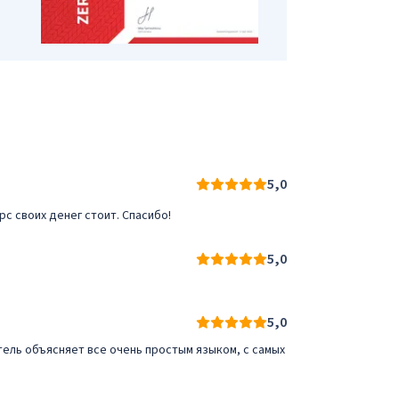
5,0
рс своих денег стоит. Спасибо!
5,0
5,0
ель объясняет все очень простым языком, с самых