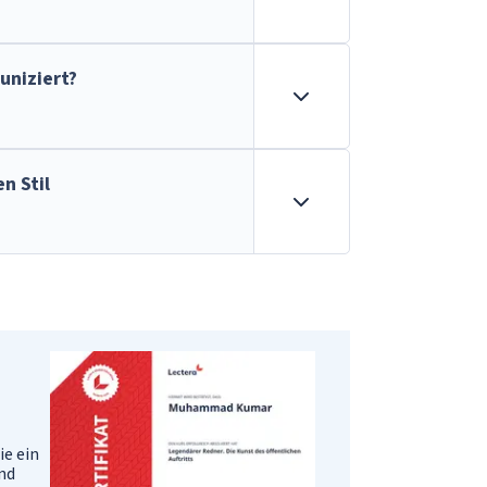
niziert?
n Stil
ie ein
und