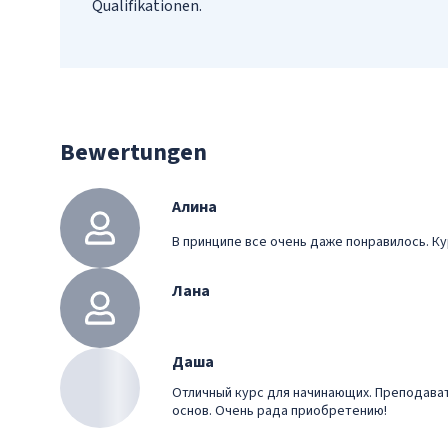
Qualifikationen.
Bewertungen
Алина
В принципе все очень даже понравилось. Ку
Лана
Даша
Отличный курс для начинающих. Преподават
основ. Очень рада приобретению!