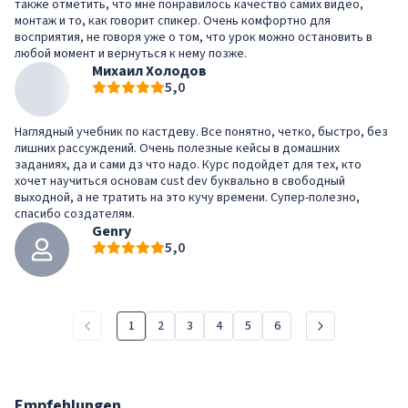
также отметить, что мне понравилось качество самих видео,
монтаж и то, как говорит спикер. Очень комфортно для
восприятия, не говоря уже о том, что урок можно остановить в
любой момент и вернуться к нему позже.
Михаил Холодов
5,0
Наглядный учебник по кастдеву. Все понятно, четко, быстро, без
лишних рассуждений. Очень полезные кейсы в домашних
заданиях, да и сами дз что надо. Курс подойдет для тех, кто
хочет научиться основам cust dev буквально в свободный
выходной, а не тратить на это кучу времени. Супер-полезно,
спасибо создателям.
Genry
5,0
1
2
3
4
5
6
Empfehlungen