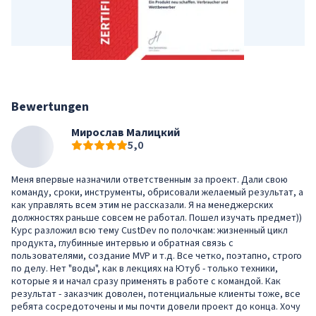
Bewertungen
Мирослав Малицкий
5,0
Меня впервые назначили ответственным за проект. Дали свою
команду, сроки, инструменты, обрисовали желаемый результат, а
как управлять всем этим не рассказали. Я на менеджерских
должностях раньше совсем не работал. Пошел изучать предмет))
Курс разложил всю тему CustDev по полочкам: жизненный цикл
продукта, глубинные интервью и обратная связь с
пользователями, создание MVP и т.д. Все четко, поэтапно, строго
по делу. Нет "воды", как в лекциях на Ютуб - только техники,
которые я и начал сразу применять в работе с командой. Как
результат - заказчик доволен, потенциальные клиенты тоже, все
ребята сосредоточены и мы почти довели проект до конца. Хочу