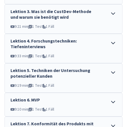
Lektion
3
.
Was ist die CustDev-Methode
und warum sie benötigt wird
9:21 min
1 Test
1 Fäll
Lektion
4
.
Forschungstechniken:
Tiefeninterviews
9:33 min
1 Test
1 Fäll
Lektion
5
.
Techniken der Untersuchung
potenzieller Kunden
9:19 min
1 Test
1 Fäll
Lektion
6
.
MVP
9:10 min
1 Test
1 Fäll
Lektion
7
.
Konformität des Produkts mit