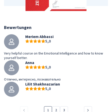
Bewertungen
Meriem Abbassi
5,0
Very helpful course on the Emotional Intelligence and how to know
yourself better.
Anna
5,0
Отлично, интересно, познавательно
Lilit Shakhnazarian
5,0
1
2
3