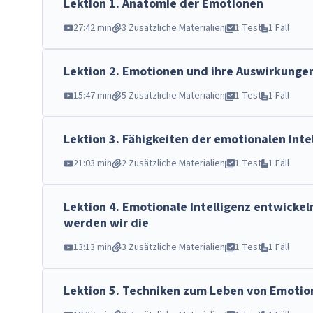
Lektion
1
.
Anatomie der Emotionen
27:42 min
3 Zusätzliche Materialien
1 Test
1 Fäll
Lektion
2
.
Emotionen und ihre Auswirkunge
15:47 min
5 Zusätzliche Materialien
1 Test
1 Fäll
Lektion
3
.
Fähigkeiten der emotionalen Inte
21:03 min
2 Zusätzliche Materialien
1 Test
1 Fäll
Lektion
4
.
Emotionale Intelligenz entwickeln
werden wir die
13:13 min
3 Zusätzliche Materialien
1 Test
1 Fäll
Lektion
5
.
Techniken zum Leben von Emotio