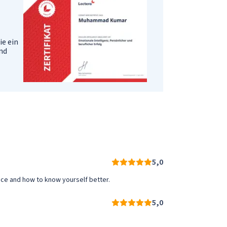
ie ein
und
5,0
ence and how to know yourself better.
5,0