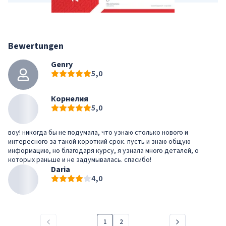
Bewertungen
Genry
5,0
Корнелия
5,0
воу! никогда бы не подумала, что узнаю столько нового и
интересного за такой короткий срок. пусть и знаю общую
информацию, но благодаря курсу, я узнала много деталей, о
которых раньше и не задумывалась. спасибо!
Daria
4,0
1
2