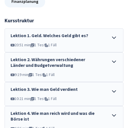
Finanzplanung
Kursstruktur
Lektion
1
.
Geld. Welches Geld gibt es?
20:51 min
1 Test
1 Fäll
Lektion
2
.
Währungen verschiedener
Länder und Budgetverwaltung
9:19 min
1 Test
1 Fäll
Lektion
3
.
Wie man Geld verdient
10:21 min
1 Test
1 Fäll
Lektion
4
.
Wie man reich wird und was die
Börse ist