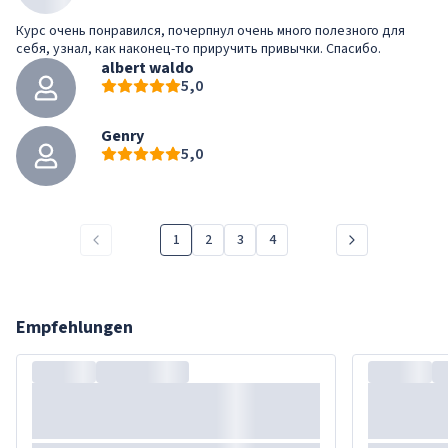
Курс очень понравился, почерпнул очень много полезного для
себя, узнал, как наконец-то приручить привычки. Спасибо.
albert waldo
5,0
Genry
5,0
1
2
3
4
Empfehlungen