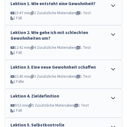
Lektion
1
.
Wie entsteht eine Gewohnheit?
23:47 min
2 Zusätzliche Materialien
1 Test
1 Fäll
Lektion
2
.
Wie gehe ich mit schlechten
Gewohnheiten um?
12:42 min
4 Zusätzliche Materialien
1 Test
1 Fäll
Lektion
3
.
Eine neue Gewohnheit schaffen
22:45 min
3 Zusätzliche Materialien
1 Test
2 Fälle
Lektion
4
.
Zieldefinition
9:52 min
5 Zusätzliche Materialien
1 Test
1 Fäll
Lektion
5
.
Selbstkontrolle