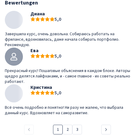
Bewertungen
Диана
5,0
Завершила курс, очень довольна. Собираюсь работать на
фрилансе, вдохновилась, даже начала собирать портфолио.
Рекомендую.
Ева
5,0
Прекрасный курс! Пошаговые объяснения в каждом блоке. Авторы
щедро делятся лайфхаками, и - самое главное - их советы реально
работают.
Кристина
5,0
Всё очень подробно и понятно! Ни разу не жалею, что выбрала
данный курс. Вдохновляет на саморазвитие.
1
2
3