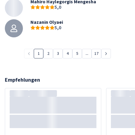
Mahiro Haylegorgis Mengesha
5,0
Nazanin Olyaei
5,0
1
2
3
4
5
...
17
Empfehlungen