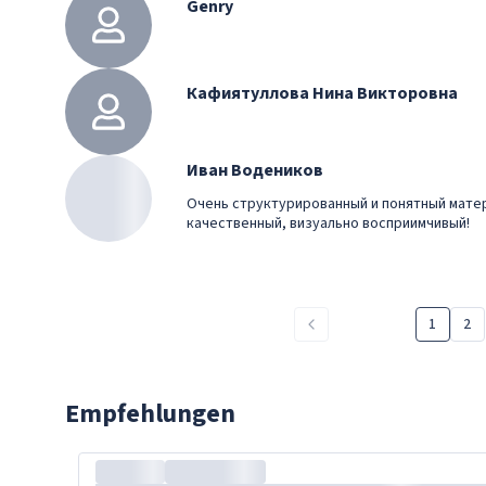
Genry
Кафиятуллова Нина Викторовна
Иван Водеников
Очень структурированный и понятный матер
качественный, визуально восприимчивый!
1
2
Empfehlungen