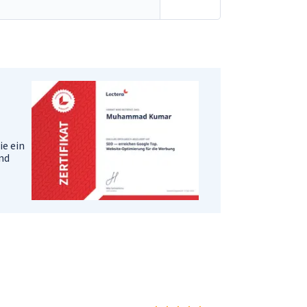
ie ein
und