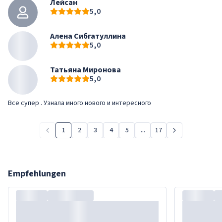
Лейсан
5,0
Алена Сибгатуллина
5,0
Татьяна Миронова
5,0
Все супер . Узнала много нового и интересного
1
2
3
4
5
...
17
Empfehlungen