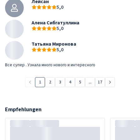
Лейсан
5,0
Алена Сибгатуллина
5,0
Татьяна Миронова
5,0
Все супер . Узнала много нового и интересного
1
2
3
4
5
...
17
Empfehlungen