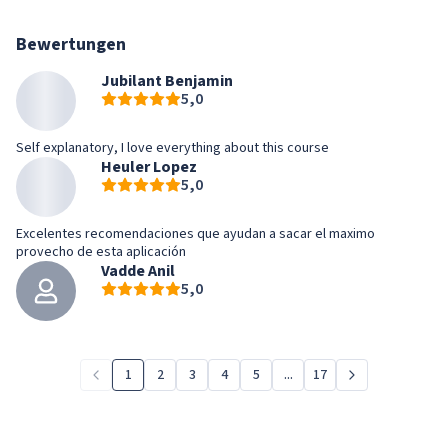
Bewertungen
Jubilant Benjamin
5,0
Self explanatory, I love everything about this course
Heuler Lopez
5,0
Excelentes recomendaciones que ayudan a sacar el maximo
provecho de esta aplicación
Vadde Anil
5,0
1
2
3
4
5
...
17