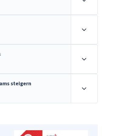
s
eams steigern