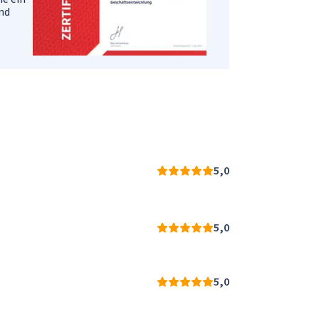
und
5,0
5,0
5,0