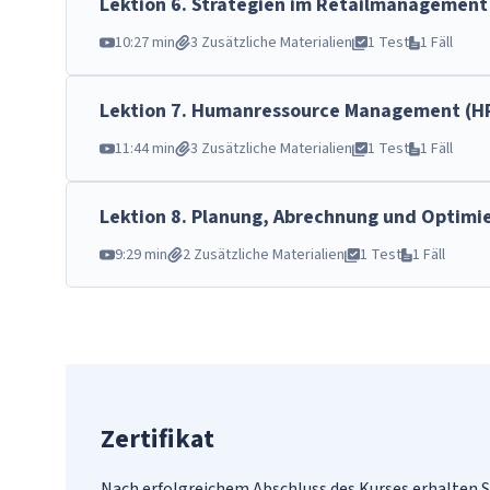
Lektion
6
.
Strategien im Retailmanagement
10:27 min
3 Zusätzliche Materialien
1 Test
1 Fäll
Lektion
7
.
Humanressource Management (H
11:44 min
3 Zusätzliche Materialien
1 Test
1 Fäll
Lektion
8
.
Planung, Abrechnung und Optimie
9:29 min
2 Zusätzliche Materialien
1 Test
1 Fäll
Zertifikat
Nach erfolgreichem Abschluss des Kurses erhalten S