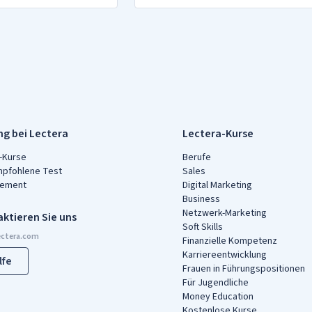
ng bei Lectera
Lectera-Kurse
-Kurse
Berufe
mpfohlene Test
Sales
ement
Digital Marketing
Business
Netzwerk-Marketing
ktieren Sie uns
Soft Skills
Finanzielle Kompetenz
Karriereentwicklung
lfe
Frauen in Führungspositionen
Für Jugendliche
Money Education
Kostenlose Kurse