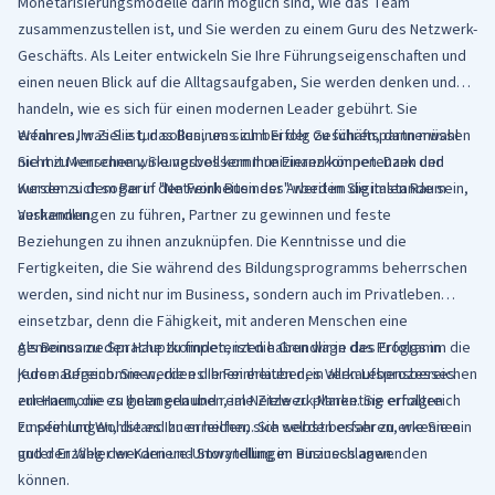
Monetarisierungsmodelle darin möglich sind, wie das Team
zusammenzustellen ist, und Sie werden zu einem Guru des Netzwerk-
Geschäfts. Als Leiter entwickeln Sie Ihre Führungseigenschaften und
einen neuen Blick auf die Alltagsaufgaben, Sie werden denken und
handeln, wie es sich für einen modernen Leader gebührt. Sie
erfahren, was Sie tun sollen, um sich bei der Geschäftspartnerwahl
Wenn es Ihr Ziel ist, das Business zum Erfolg zu führen, dann müssen
nicht zu verrennen, Sie verbessern Ihre Finanzkompetenzen und
Sie mit Menschen wirkungsvoll kommunizieren können. Dank den
werden sich sogar in den Feinheiten der Arbeit im digitalen Raum
Kursen zu dem Beruf "Network Business" werden Sie imstande sein,
auskennen.
Verhandlungen zu führen, Partner zu gewinnen und feste
Beziehungen zu ihnen anzuknüpfen. Die Kenntnisse und die
Fertigkeiten, die Sie während des Bildungsprogramms beherrschen
werden, sind nicht nur im Business, sondern auch im Privatleben
einsetzbar, denn die Fähigkeit, mit anderen Menschen eine
gemeinsame Sprache zu finden, ist die Grundlage des Erfolgs in
Als Bonus zu den Hauptkompetenzen haben wir in das Programm die
jedem Bereich. Sie werden die Feinheiten des Verkaufsprozesses
Kurse aufgenommen, die es Ihnen erlauben, in allen Lebensbereichen
erlernen, die es Ihnen erlauben, im Netzwerk-Marketing erfolgreich
zur Harmonie zu gelangen und reale Ziele zu planen. Sie erhalten
zu sein und Wohlstand zu erreichen. Sie werden erfahren, wie Sie ein
Empfehlungen, die es Ihnen helfen, sich selbst besser zu erkennen
guter Erzähler werden und Storytelling im Business anwenden
und den Weg der Karriere-Umwandlungen einzuschlagen.
können.