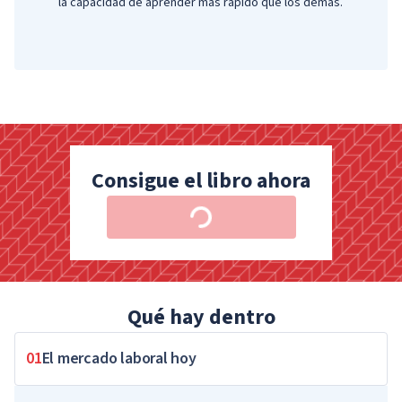
la capacidad de aprender más rápido que los demás.
cap
Consigue el libro ahora
Qué hay dentro
01
El mercado laboral hoy