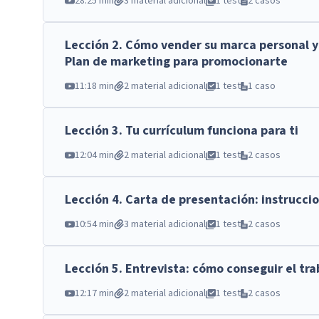
28:25 min
3 material adicional
1 test
2 casos
Lección
2
.
Cómo vender su marca personal y
Plan de marketing para promocionarte
11:18 min
2 material adicional
1 test
1 caso
Lección
3
.
Tu currículum funciona para ti
12:04 min
2 material adicional
1 test
2 casos
Lección
4
.
Carta de presentación: instrucci
10:54 min
3 material adicional
1 test
2 casos
Lección
5
.
Entrevista: cómo conseguir el tra
12:17 min
2 material adicional
1 test
2 casos