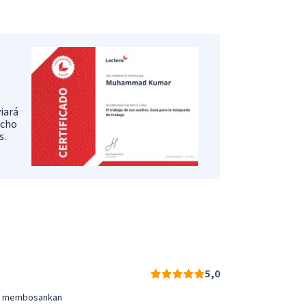
iará
icho
s.
5,0
ak membosankan