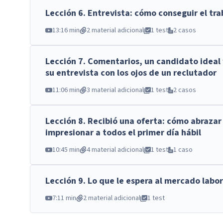
Lección
6
.
Entrevista: cómo conseguir el tra
13:16 min
2 material adicional
1 test
2 casos
Lección
7
.
Comentarios, un candidato ideal 
su entrevista con los ojos de un reclutador
11:06 min
3 material adicional
1 test
2 casos
Lección
8
.
Recibió una oferta: cómo abrazar 
impresionar a todos el primer día hábil
10:45 min
4 material adicional
1 test
1 caso
Lección
9
.
Lo que le espera al mercado labor
7:11 min
2 material adicional
1 test