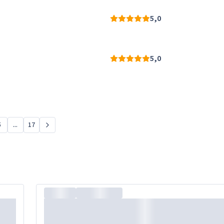
5,0
5,0
5
...
17