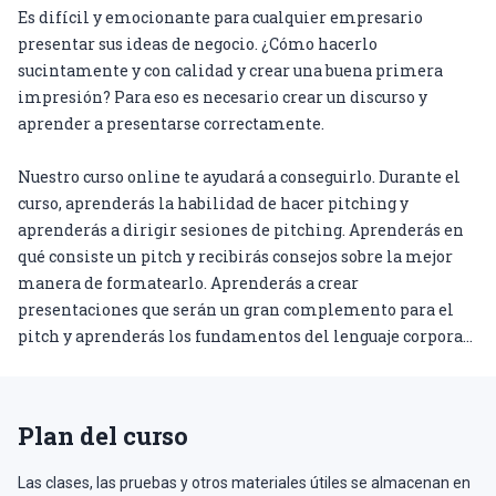
Es difícil y emocionante para cualquier empresario
presentar sus ideas de negocio. ¿Cómo hacerlo
sucintamente y con calidad y crear una buena primera
impresión? Para eso es necesario crear un discurso y
aprender a presentarse correctamente.
Nuestro curso online te ayudará a conseguirlo. Durante el
curso, aprenderás la habilidad de hacer pitching y
aprenderás a dirigir sesiones de pitching. Aprenderás en
qué consiste un pitch y recibirás consejos sobre la mejor
manera de formatearlo. Aprenderás a crear
presentaciones que serán un gran complemento para el
pitch y aprenderás los fundamentos del lenguaje corporal
que te serán útiles durante las sesiones de pitching.
Aprenderás dónde encontrar socios y clientes potenciales,
y cómo atraer la atención de los inversores hacia tu
Plan del curso
proyecto. Las habilidades y conocimientos que adquieras
te ayudarán a atraer la atención de los inversores y a
Las clases, las pruebas y otros materiales útiles se almacenan en
vender con éxito cualquier idea.