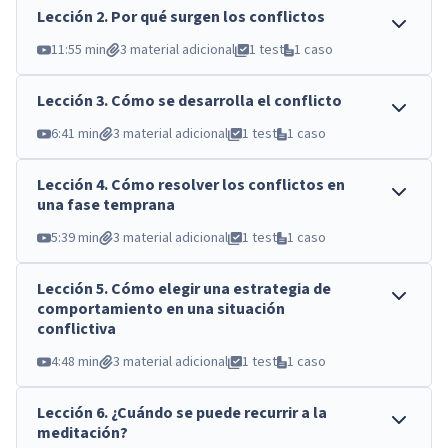
Lección
2
.
Por qué surgen los conflictos
11:55 min
3 material adicional
1 test
1 caso
Lección
3
.
Cómo se desarrolla el conflicto
6:41 min
3 material adicional
1 test
1 caso
Lección
4
.
Cómo resolver los conflictos en
una fase temprana
5:39 min
3 material adicional
1 test
1 caso
Lección
5
.
Cómo elegir una estrategia de
comportamiento en una situación
conflictiva
4:48 min
3 material adicional
1 test
1 caso
Lección
6
.
¿Cuándo se puede recurrir a la
meditación?