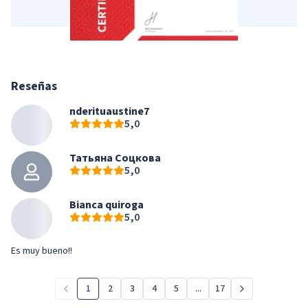
Reseñas
nderituaustine7
5,0
Татьяна Соцкова
5,0
Bianca quiroga
5,0
Es muy bueno!!
1
2
3
4
5
...
17