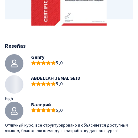
Reseñas
Genry
5,0
ABDELLAH JEMAL SEID
5,0
High
Валерий
5,0
Отличный курс, все структурировано и объясняется доступным
языком, благодарю команду за разработку данного курса!