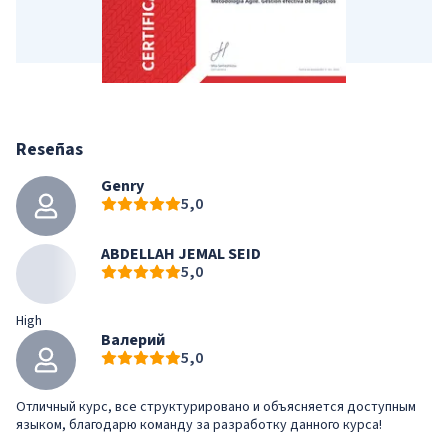
Reseñas
Genry
5,0
ABDELLAH JEMAL SEID
5,0
High
Валерий
5,0
Отличный курс, все структурировано и объясняется доступным
языком, благодарю команду за разработку данного курса!