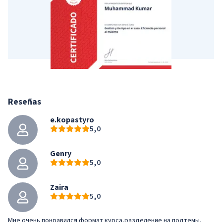
Reseñas
e.kopastyro
5,0
Genry
5,0
Zaira
5,0
Мне очень понравился формат курса,разделение на подтемы,