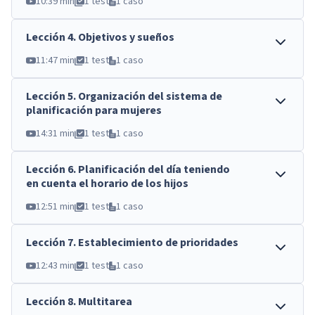
10:39 min
1 test
1 caso
Lección
4
.
Objetivos y sueños
11:47 min
1 test
1 caso
Lección
5
.
Organización del sistema de
planificación para mujeres
14:31 min
1 test
1 caso
Lección
6
.
Planificación del día teniendo
en cuenta el horario de los hijos
12:51 min
1 test
1 caso
Lección
7
.
Establecimiento de prioridades
12:43 min
1 test
1 caso
Lección
8
.
Multitarea