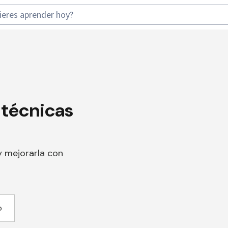
 técnicas
y mejorarla con
o