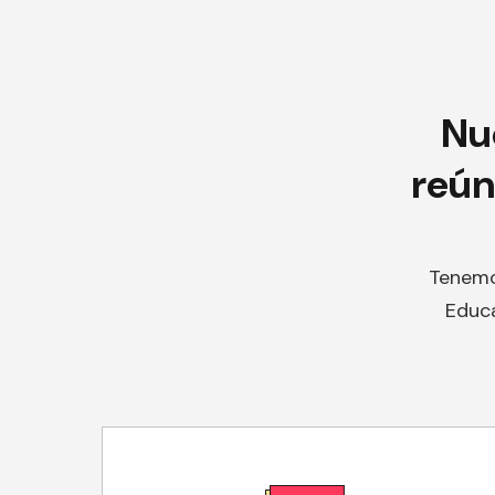
Nu
reún
Tenemo
Educa