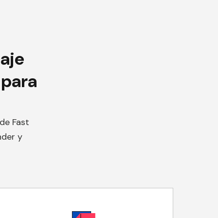
aje
 para
de Fast
nder y