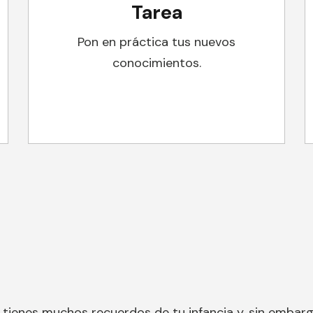
Tarea
Pon en práctica tus nuevos
conocimientos.
tienes muchos recuerdos de tu infancia y, sin embarg