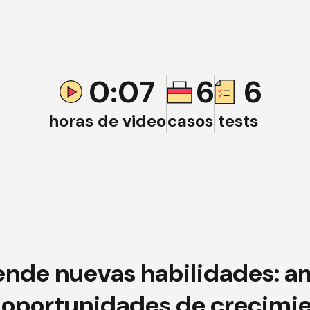
0:07
6
6
horas de video
casos
tests
ende nuevas
habilidades
: a
 oportunidades de crecimi