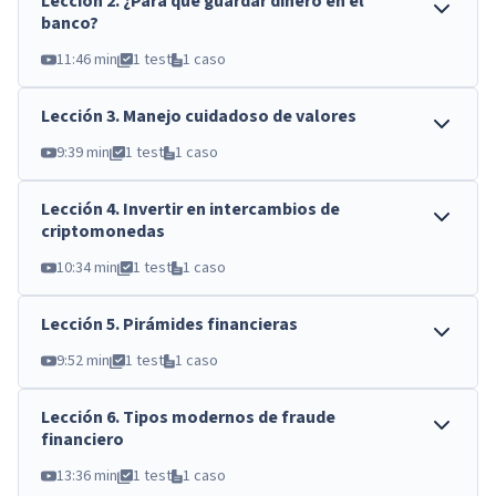
Lección
2
.
¿Para qué guardar dinero en el
banco?
11:46 min
1 test
1 caso
Lección
3
.
Manejo cuidadoso de valores
9:39 min
1 test
1 caso
Lección
4
.
Invertir en intercambios de
criptomonedas
10:34 min
1 test
1 caso
Lección
5
.
Pirámides financieras
9:52 min
1 test
1 caso
Lección
6
.
Tipos modernos de fraude
financiero
13:36 min
1 test
1 caso