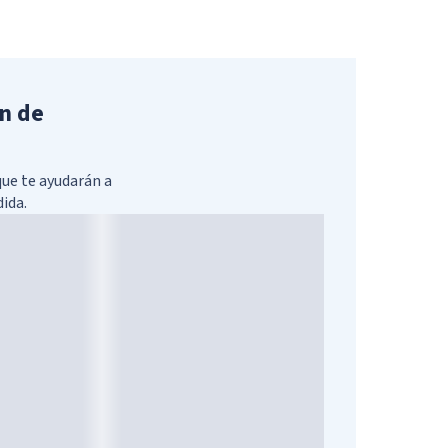
n de
que te ayudarán a
dida.