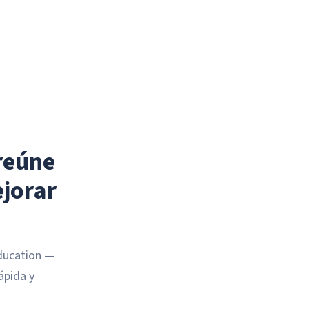
reúne
jorar
Education —
ápida y