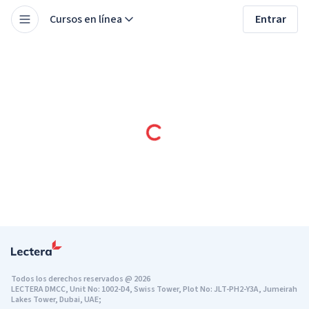
Cursos en línea
Entrar
Todos los derechos reservados
@
2026
LECTERA DMCC, Unit No: 1002-D4, Swiss Tower, Plot No: JLT-PH2-Y3A, Jumeirah
Lakes Tower, Dubai, UAE;