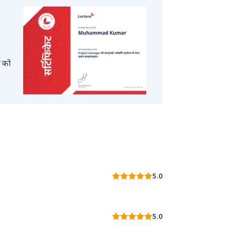
ा को
5.0
5.0