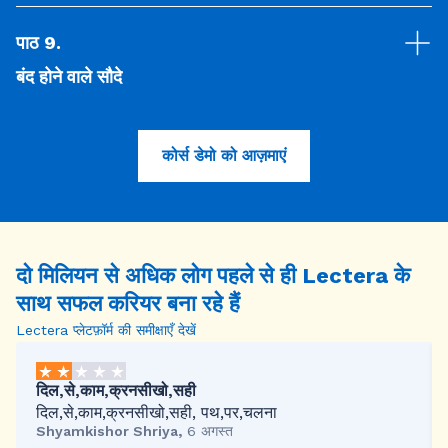
पाठ 9
.
बंद होने वाले सौदे
कोर्स डेमो को आज़माएं
दो मिलियन से अधिक लोग
पहले से ही
Lectera
के
साथ सफल करियर बना रहे हैं
Lectera प्लेटफ़ॉर्म की समीक्षाएँ देखें
दिल,से,काम,क्रनसीखो,सही
दिल,से,काम,क्रनसीखो,सही, पथ,पर,चलना
Shyamkishor Shriya
,
6 अगस्त