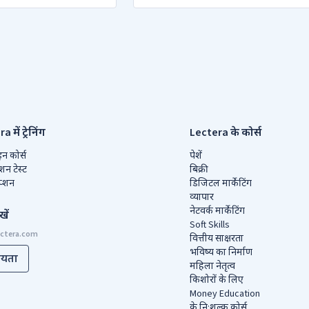
 में ट्रेनिंग
Lectera के कोर्स
 कोर्स
पेशें
शन टेस्ट
बिक्री
िप्शन
डिजिटल मार्केटिंग
व्यापार
नेटवर्क मार्केटिंग
खें
Soft Skills
वित्तीय साक्षरता
भविष्य का निर्माण
ायता
महिला नेतृत्व
किशोरों के लिए
Money Education
के नि:शुल्क कोर्स