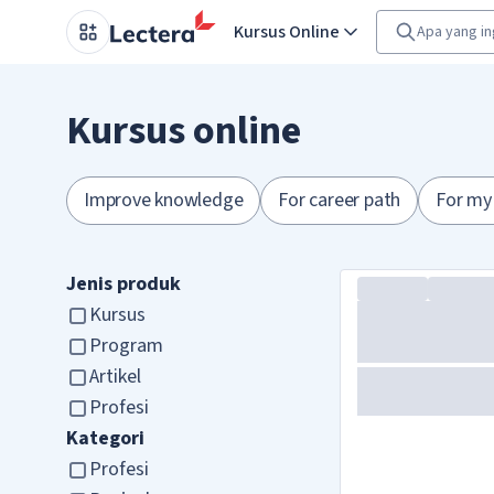
Kursus Online
Kursus online
Improve knowledge
For career path
For my
Jenis produk
Kursus
Program
Artikel
Profesi
Kategori
Profesi