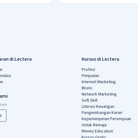
ran di Lectera
Kursus di Lectera
ne
Profesi
ndasi
Penjualan
an
Internet Marketing
Bisnis
Network Marketing
kami
Soft Skill
Literasi Keuangan
Pengembangan Karier
n
Kepemimpinan Perempuan
Untuk Remaja
Money Education
Kursus Gratis