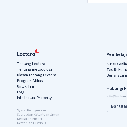
Pembelaja
Tentang Lectera
Kursus onli
Tentang metodologi
Tes Rekome
Ulasan tentang Lectera
Berlanggan
Program Afiliasi
Untuk Tim
Hubungi 
FAQ
Intellectual Property
Bantua
Syarat Penggunaan
Syarat dan Ketentuan Umum
Kebijakan Privasi
Ketentuan Distribusi