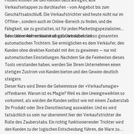
Modell können Sie den Kunden dazu anregen, alle
Verkaufsetappen zu durchlaufen - vom Angebot bis zum
Geschäftsabschluß. Die Verkaufstrichter sind heute nicht nur im
Offline-, sondern auch im Online-Bereich zu finden, und die
Fähigkeit, sie zu gestalten, ist für jeden Marketingspezialisten
oder Unternehmensleiter absolut unentbehrlich.
Besondere Aufmerksamkeit gebührt dabei den so genannten
automatischen Trichtern
. Sie ermöglichen es dem Verkäufer, den
Kunden ohne direkten Kontakt mit ihm zu gewinnen — nur mit
automatischen Einstellungen. Nachdem Sie die Feinheiten dieses
Tools verstanden haben, werden Sie Ihrem Unternehmen einen
stetigen Zustrom von Kunden bieten und den Gewinn deutlich
steigern.
Dieser Kurs wird Ihnen die Geheimnisse der «Verkaufsmagie»
offenbaren. Warum ist es Magie? Weil es den Uneingeweihten so
vorkommt, als würden die Kunden selbst wie mit einem Zauberstab
Ihr Produkt oder Ihre Dienstleistung auswählen. Und es wird
tatsächlich so sein: nur übernimmt hier der Verkaufstrichter die
Rolle des Zauberstabs. Ein richtig funktionierender Trichter wird
den Kunden zu der logischen Entscheidung führen, die Ware zu