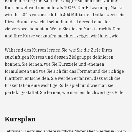
Pandemie stieg die Zahl der Google-Suchen nach Online-
Kursen weltweit um mehr als 100 %. Der E-Learning-Markt
wird bis 2025 voraussichtlich 404 Milliarden Dollar wert sein.
Diese Branche wächst schnell und ist derzeit eine der
vielversprechendsten. Wenn Sie diesen Markt erschließen
und Ihre Kurse verkaufen möchten, zeigen wir Ihnen, wie.
Während des Kurses lernen Sie, wie Sie die Ziele Ihres
zukünftigen Kurses und dessen Zielgruppe definieren
können. Sie lernen, wie Sie Kursziele und -themen
formulieren und wie Sie sich für das Format und die richtige
Plattform entscheiden. Sie werden erfahren, dass auch die
Präsentation eine wichtige Rolle spielt und wie man sie
perfekt gestaltet. Sie lernen, wie man ein hochwertiges Video
erstellt und den Kurs bewirbt. Sie lernen auch, wie Sie die
Ergebnisse nach der Durchführung des Kurses auswerten
können. Die erworbenen Kenntnisse und Fähigkeiten werden
Kursplan
Ihnen helfen, auf dem Bildungsmarkt erfolgreich zu sein!
Lektionen, Tests und andere nützliche Materialien werden in Ihrem