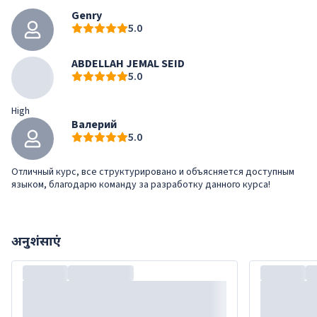
Genry
5.0
ABDELLAH JEMAL SEID
5.0
High
Валерий
5.0
Отличный курс, все структурировано и объясняется доступным
языком, благодарю команду за разработку данного курса!
अनुशंसाएं