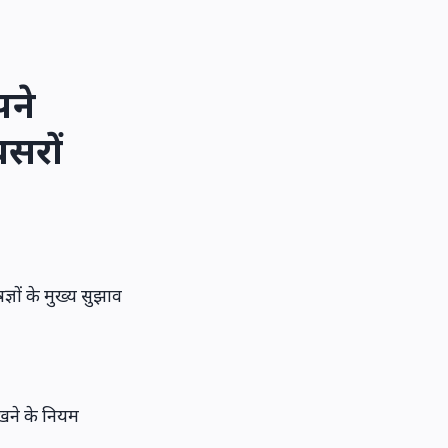
पने
सरों
्ञों के मुख्य सुझाव
खने के नियम