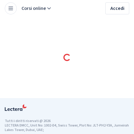
Corsi online
Accedi
Tutti i diritti riservati
@
2026
LECTERA DMCC, Unit No: 1002-D4, Swiss Tower, Plot No: JLT-PH2-Y3A, Jumeirah
Lakes Tower, Dubai, UAE;