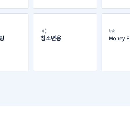
팅
청소년용
Money E