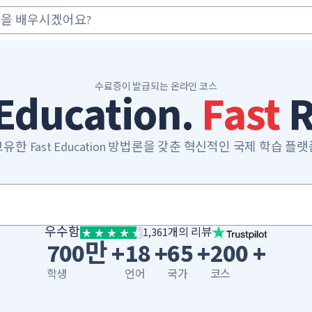
수료증이 발급되는 온라인 코스
Education.
Fast
R
유한 Fast Education 방법론을 갖춘 혁신적인 국제 학습 플
우수함
1,361개의 리뷰
700만 +
18 +
65 +
200 +
학생
언어
국가
코스