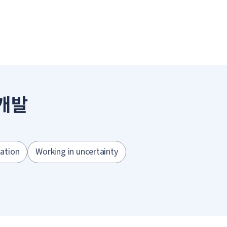
 개발
lation
Working in uncertainty