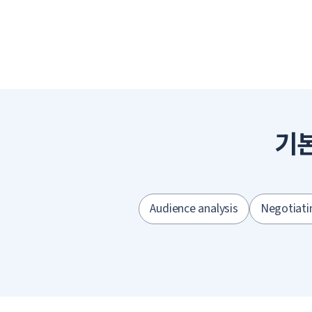
기
Audience analysis
Negotiati