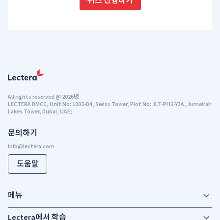
퀴즈 진행하기
All rights reserved
@
2026년
LECTERA DMCC, Unit No: 1002-D4, Swiss Tower, Plot No: JLT-PH2-Y3A, Jumeirah
Lakes Tower, Dubai, UAE;
문의하기
도움말
메뉴
Lectera에서 학습