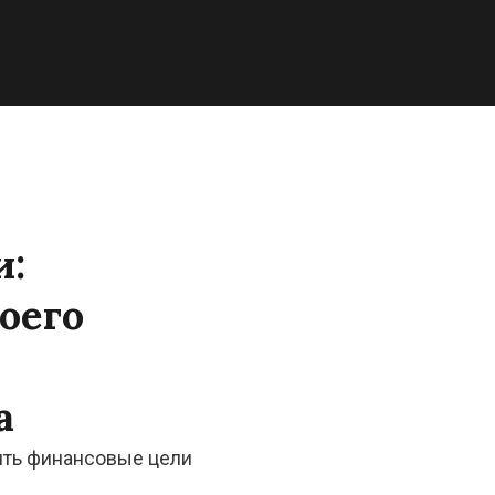
и
:
оего
а
вить финансовые цели