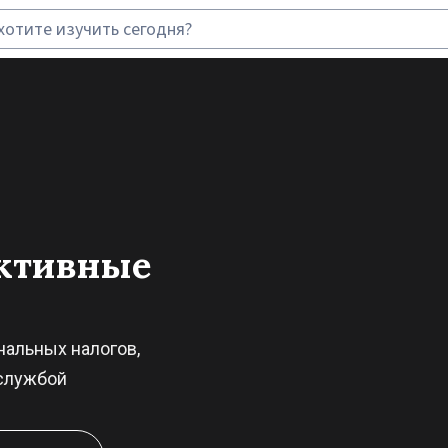
ективные
альных налогов,
 службой