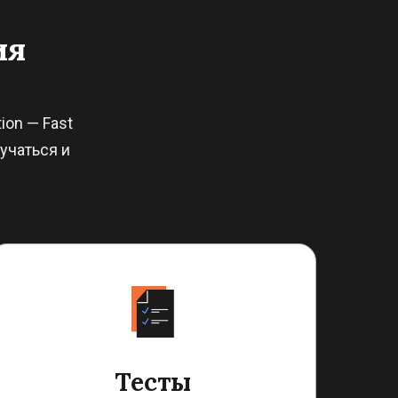
ия
ion — Fast
учаться и
Тесты