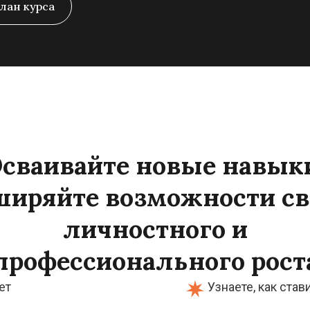
лан курса
сваивайте новые
навык
ширяйте возможности св
личностного и
профессионального рост
ет
Узнаете, как ста