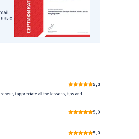
mail
енные
5,0
reneur, I appreciate all the lessons, tips and
5,0
5,0