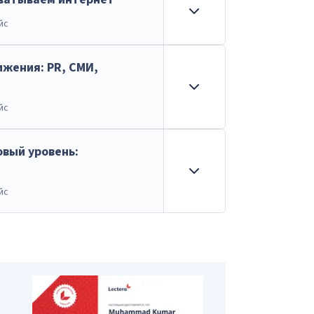
йс
жения: PR, СМИ,
йс
овый уровень:
йс