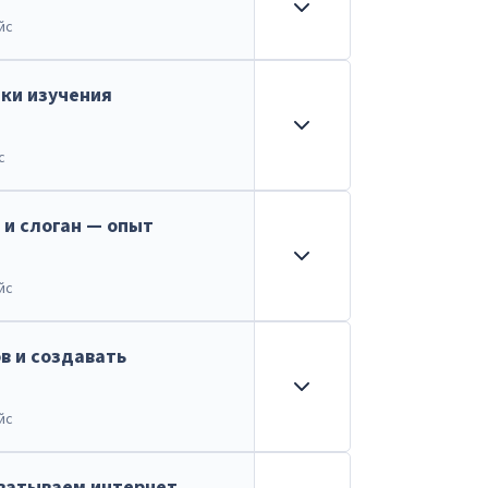
йс
ики изучения
с
и слоган — опыт
йс
в и создавать
йс
хватываем интернет