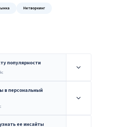
рынка
Нетворкинг
сту популярности
йс
ны в персональный
с
узнать ее инсайты