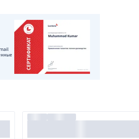
mail
енные