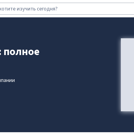
: полное
мпании