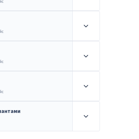
йс
йс
йс
йс
лантами