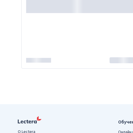
Обучен
О Lectera
Онлайн 