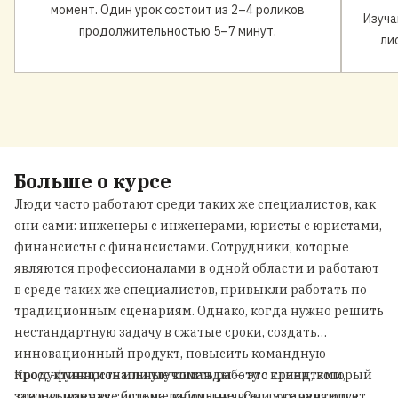
момент. Один урок состоит из 2–4 роликов
Изуча
продолжительностью 5–7 минут.
ли
Больше о курсе
Люди часто работают среди таких же специалистов, как
они сами: инженеры с инженерами, юристы с юристами,
финансисты с финансистами. Сотрудники, которые
являются профессионалами в одной области и работают
в среде таких же специалистов, привыкли работать по
традиционным сценариям. Однако, когда нужно решить
нестандартную задачу в сжатые сроки, создать
инновационный продукт, повысить командную
продуктивность или улучшить работу с клиентами,
Кросс-функциональные команды — это тренд, который
традиционная система работы не всегда гарантирует
завоевывает все больше внимания. Они уже являются