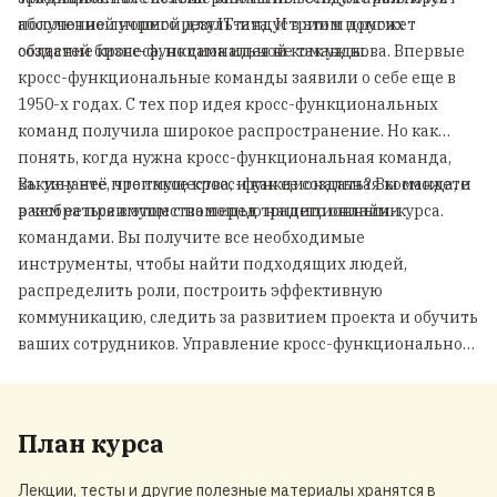
получение лучшего результата. И в этом поможет
абсолютной нормой для IT-индустрии и других
создание кросс-функциональной команды.
областей бизнеса, но сама идея не так уж нова. Впервые
кросс-функциональные команды заявили о себе еще в
1950-х годах. С тех пор идея кросс-функциональных
команд получила широкое распространение. Но как
понять, когда нужна кросс-функциональная команда,
какие у неё преимущества, и как ее создать? Вы сможете
Вы узнаете, что такое кросс-функциональная команда, и
разобраться в этом с помощью нашего онлайн-курса.
в чем ее преимущества перед традиционными
командами. Вы получите все необходимые
инструменты, чтобы найти подходящих людей,
распределить роли, построить эффективную
коммуникацию, следить за развитием проекта и обучить
ваших сотрудников. Управление кросс-функциональной
командой — это сложный, но интересный и
развивающий процесс. Полученные навыки и знания
помогут вам в этом. Вместе со своей кросс-командой вы
План курса
сможете работать над самыми впечатляющими и
сложными проектами!
Лекции, тесты и другие полезные материалы хранятся в