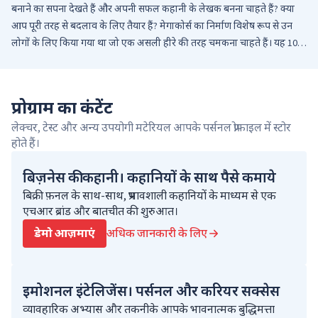
बनाने का सपना देखते हैं और अपनी सफल कहानी के लेखक बनना चाहते हैं? क्या
आप पूरी तरह से बदलाव के लिए तैयार हैं? मेगाकोर्स का निर्माण विशेष रूप से उन
लोगों के लिए किया गया था जो एक असली हीरे की तरह चमकना चाहते हैं। यह 10
विस्तृत कोर्सज का एक संकलन है जो आपको एक साथ कई क्षेत्रों में अपने कौशल को
तराशने में मदद करेगा: व्यापार, बिक्री, संचार की कला, मनोविज्ञान और नेटवर्क
मार्केटिंग। आपको अपने व्यवसाय की प्रगति के चरण-दर-चरण निर्देश प्राप्त होंगे। आप
प्रोग्राम का कंटेंट
सबसे मुश्किल ग्राहकों के साथ भी सफलतापूर्वक बातचीत करना सीखेंगे। आप सबसे
लेक्चर, टेस्ट और अन्य उपयोगी मटेरियल आपके पर्सनल प्रोफाइल में स्टोर
ज़्यादा संदेह करने वाले लोगों को आपसे खरीदारी करने वाले ग्राहकों में बदलना
होते हैं।
सीखेंगे। आपको पता चलेगा कि आप अपनी भावनाओं को कैसे प्रबंधित करे और
बातचीत के आधार पर कैसे दूसरों की व्यक्तिगत और व्यावसायिक प्रतिक्रियाओं का
बिज़नेस की कहानी। कहानियों के साथ पैसे कमाये
अंदाज़ा लगा सकते हैं। आप अपनी असुरक्षाओं को भी दूर करेंगे और अपने जीवन पर
बिक्री फ़नल के साथ-साथ, प्रभावशाली कहानियों के माध्यम से एक
नियंत्रण रखेंगे। हम आपको सबसे प्रभावशाली तकनीके प्रदान करेंगे जिनका आप
एचआर ब्रांड और बातचीत की शुरुआत।
पहले अभ्यास करेंगे और बाद में लागू करना सीखेंगे। इस मेगाकोर्स के लिए पंजीकरण
करना बहुत ही आसान है - 10 कोर्सेज का ये शानदार संकलन आप में उन सभी
डेमो आज़माएं
अधिक जानकारी के लिए
कौशलों का निर्माण करेगा, जिनकी आवश्यकता आपको सफलता प्राप्त करने के लिए
है। </ div>
इमोशनल इंटेलिजेंस। पर्सनल और करियर सक्सेस
व्यावहारिक अभ्यास और तकनीके आपके भावनात्मक बुद्धिमत्ता