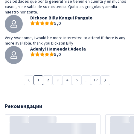
posibilidades que por lo general ni se tienen en cuenta y en muchos
casos, ni se sabía de su existencia. Quita las gringolas y amplía
nuestro horizonte.
Dickson Billy Kangui Pangale
5,0
Very Awesome, i would be more interested to attend if there is any
more available. thank you Dickson Billy
Adeniyi Hameedat Adeola
5,0
1
2
3
4
5
...
17
Рекомендации