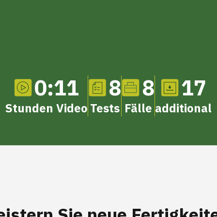
0:11
8
8
17
Stunden Video
Tests
Fälle
additional
istern Sie neue
Fertigkeit