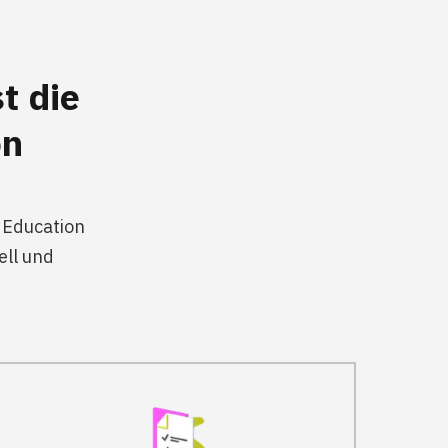
t die
on
 Education
ell und