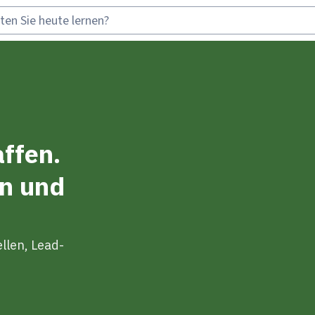
affen.
on und
llen, Lead-