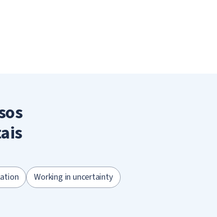
sos
ais
lation
Working in uncertainty