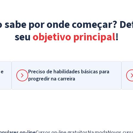
 sabe por onde começar? De
seu
objetivo principal
!
 e
Preciso de habilidades básicas para
progredir na carreira
opulares on-line
Cursos on-line gratuitos
Na moda
Novos curso