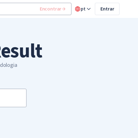
Encontrar
pt
Entrar
esult
odologia