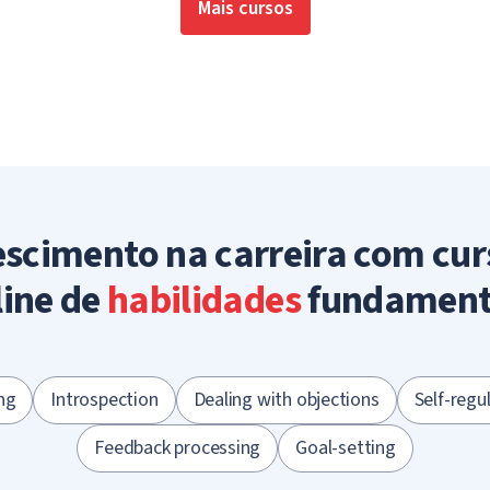
Mais cursos
escimento na carreira com cur
line de
habilidades
fundament
ng
Introspection
Dealing with objections
Self-regu
Feedback processing
Goal-setting