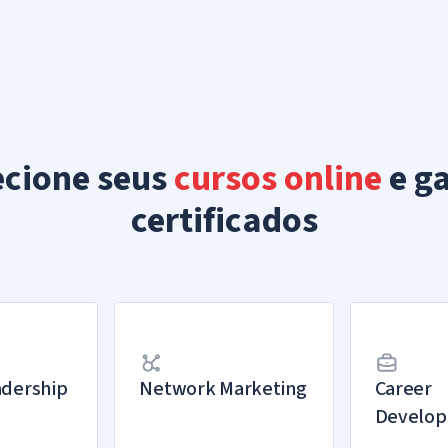
ecione seus
cursos online
e g
certificados
adership
Network Marketing
Career
Develo