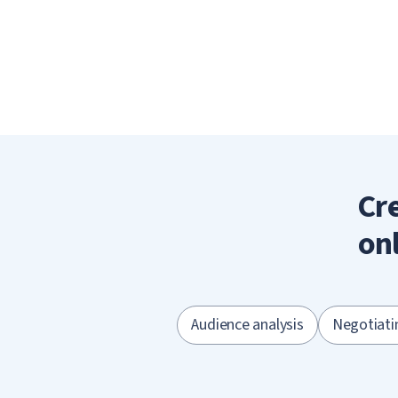
Cr
on
Audience analysis
Negotiati