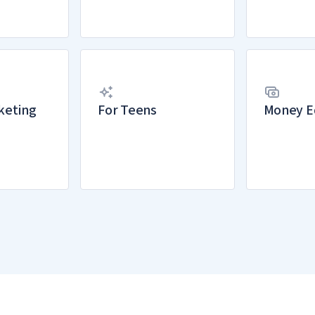
keting
For Teens
Money E