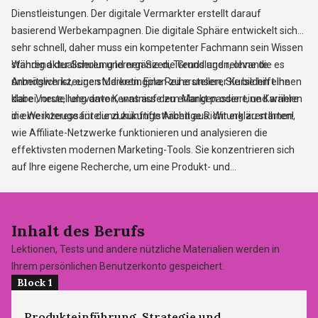
Dienstleistungen. Der digitale Vermarkter erstellt darauf
basierend Werbekampagnen. Die digitale Sphäre entwickelt sich
sehr schnell, daher muss ein kompetenter Fachmann sein Wissen
ständig aktualisieren und ergänzen, Trends und relevante
Während der Schulung lernen Sie die Grundlagen, ohne die es
Arbeitswerkzeuge studieren. Eine Reihe unserer Kurse hilft Ihnen
unmöglich ist, einen Marketingplan zu erstellen, Sie bilden eine
dabei, neue, relevante Kenntnisse zu erlangen oder eine Karriere
klare Vorstellung davon, was auf dem Markt passiert, und wählen
in eine interessante und zukunftsträchtige Richtung zu starten!
die Werkzeuge für die zukünftige Arbeit aus. Wir erklären Ihnen,
wie Affiliate-Netzwerke funktionieren und analysieren die
effektivsten modernen Marketing-Tools. Sie konzentrieren sich
auf Ihre eigene Recherche, um eine Produkt- und
Marketingstrategie zu entwickeln, und verstehen die
Unterschiede zwischen Offline- und Online-Marketing. Sie lernen,
eine große Anzahl von Kunden zu gewinnen, beherrschen
Inhalt
des Berufs
Marktforschungsmethoden, lernen, Wettbewerber analysieren,
Lektionen, Tests und andere nützliche Materialien werden in
deren Vorteile zu Ihrem Vorteil zu nutzen, eine Go-to-Market-
Ihrem persönlichen Benutzerkonto gespeichert.
Strategie zu erstellen und eine tragfähige Roadmap zu schreiben.
Block 1
Sie lernen, Risiken einzuschätzen und unter Berücksichtigung
dieses Wissens Ihre Marketingstrategie anzupassen. Sie werden
Produkteinführung. Strategie und