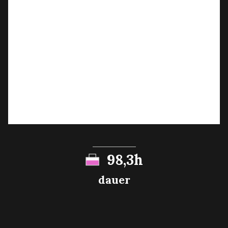
98,3h
dauer