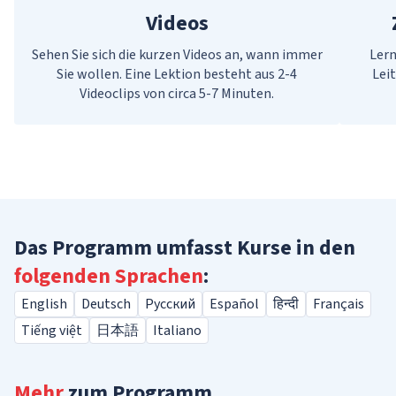
Videos
Sehen Sie sich die kurzen Videos an, wann immer
Lern
Sie wollen. Eine Lektion besteht aus 2-4
Lei
Videoclips von circa 5-7 Minuten.
Das Programm umfasst Kurse in den
folgenden Sprachen
:
English
Deutsch
Русский
Español
हिन्दी
Français
Tiếng việt
日本語
Italiano
Mehr
zum Programm