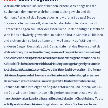
Warum müssen wir uns selbst kennen lernen? Was bringt uns die
Suche nach der innerer Wahrheit, dem Gleichgewicht und der
Harmonie? Was ist das Bewusstsein und wofür ist es gut? Diese
Fragen stellen wir uns oft, aber finden die Antworten darauf nicht.
Tatsächlich liegen sie unter der Oberfläche. In der heutigen instabilen
Welt ist es schwierig geworden, mit sich selbst in Kontakt zu bleiben
und sich um sich selbst zu kümmern, weil unser Kopf ständig mit
anderen Dingen beschäftigt ist. Genau dafür ist das Bewusstheit da,
um zu lernen, mit sich selbst achtsam und respektvoll umzugehen,
Während des Kurses lernen Sie, wie Sie Stressresistenz entwickeln
ehrlich zu sich selbst zu sein und sich in schwierigen Situationen zu
und inneres Gleichgewicht erreichen können. Sie erlernen
stärken. Ein bewusster Lebensstil ist hervorragend geeignet, um
Selbsthilfetechniken zum Abbau von Ängsten, erfahren, warum Sie
Ängste zu überwinden und Ziele zu erreichen. Bewusste
sich Ziele setzen müssen und wie Sie Ihre Ziele erreichen. Sie lernen
Lebensführung setzt sich aus vielen interessanten Fähigkeiten
die Grundlagen eines bewussten Lebensstils kennen und erkennen,
zusammen, welche Sie in unserem Online-Kurs erlernen können.
dass dies der Schlüssel zum Erfolg ist. Im Laufe der Entwicklung
können Sie auch Ihre eigenen Ängste erforschen und lernen, wie Sie
sie überwinden können. Diese Fähigkeiten und Kenntnisse werden
Ihnen helfen, das Leben zu genießen und alle Schwierigkeiten
In unseren Kursen finden Sie praktische Übungen, Checklisten, Tests
erfolgreich zu meistern.
und Hausaufgaben. All dies trägt dazu bei, dass Sie besser lernen