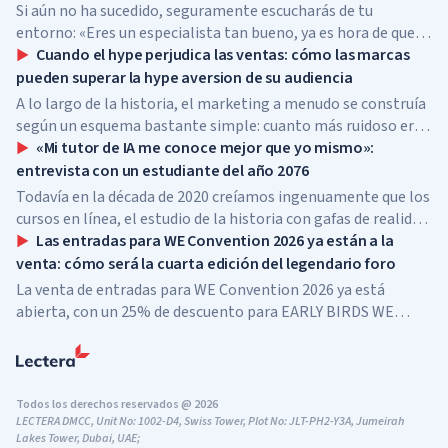
Si aún no ha sucedido, seguramente escucharás de tu
entorno: «Eres un especialista tan bueno, ya es hora de que
crezcas, cuando te conviertas en jefe, tu carrera despegará».
Cuando el hype perjudica las ventas: cómo las marcas
pueden superar la hype aversion de su audiencia
A lo largo de la historia, el marketing a menudo se construía
según un esquema bastante simple: cuanto más ruidoso era
el lanzamiento, cuanto más revuelo había alrededor de la
«Mi tutor de IA me conoce mejor que yo mismo»:
marca y cuanto más visible era la expectación, mayor era la
entrevista con un estudiante del año 2076
probabilidad de que el producto “explotara” y se convirtiera
Todavía en la década de 2020 creíamos ingenuamente que los
en bestseller.
cursos en línea, el estudio de la historia con gafas de realidad
virtual puestas, las escuelas y universidades en el metaverso
Las entradas para WE Convention 2026 ya están a la
ya eran la educación del futuro, la cima del progreso, pero
venta: cómo será la cuarta edición del legendario foro
nos equivocamos.
La venta de entradas para WE Convention 2026 ya está
abierta, con un 25% de descuento para EARLY BIRDS WE
Convention regresa a Dubái por cuarta vez. El 28 y 29 de
noviembre de 2026, el foro se celebrará en SO/...
Todos los derechos reservados @ 2026
LECTERA DMCC, Unit No: 1002-D4, Swiss Tower, Plot No: JLT-PH2-Y3A, Jumeirah
Lakes Tower, Dubai, UAE;