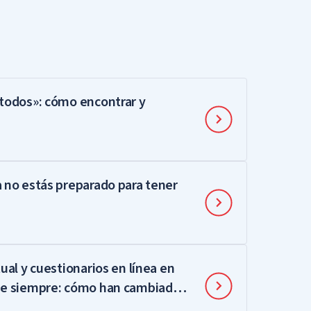
 todos»: cómo encontrar y
a no estás preparado para tener
ual y cuestionarios en línea en
 de siempre: cómo han cambiado
y qué les gustará ahora a sus