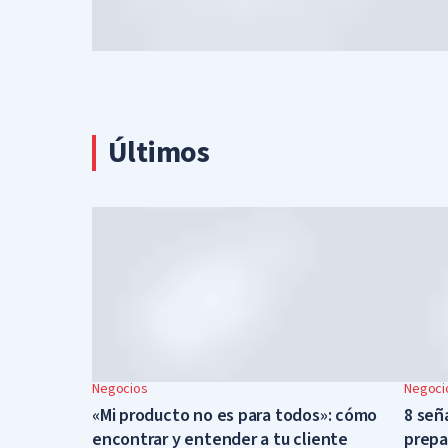
Últimos
Negocios
Negoci
«Mi producto no es para todos»: cómo
8 señ
encontrar y entender a tu cliente
prepa