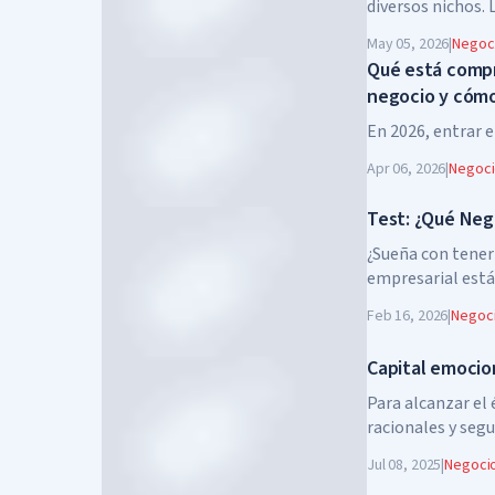
diversos nichos.
aumentan la orie
May 05, 2026
|
Negoc
comunes en defen
Qué está compr
negocio y cómo
En 2026, entrar en
Apr 06, 2026
|
Negoc
Test: ¿Qué Neg
¿Sueña con tener
empresarial está
solo genere ingre
Feb 16, 2026
|
Negoc
Capital emocion
Para alcanzar el 
racionales y seg
las emociones, lo
Jul 08, 2025
|
Negoci
empleados o soci