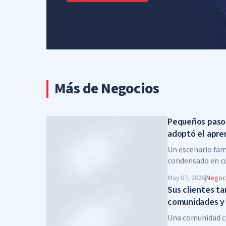
Más de Negocios
Pequeños pasos
adoptó el apren
Un escenario fami
condensado en cu
abandonado tras 
May 07, 2026
|
Negoc
escasez crónica d
Sus clientes t
nuevas a menudo
comunidades y 
urgentes.
activo valioso
Una comunidad c