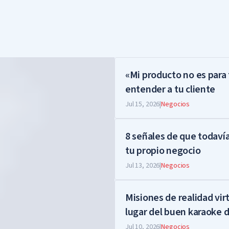
«Mi producto no es para
entender a tu cliente
Jul 15, 2026
|
Negocios
8 señales de que todaví
tu propio negocio
Jul 13, 2026
|
Negocios
Misiones de realidad virt
lugar del buen karaoke
las fiestas corporativas 
Jul 10, 2026
|
Negocios