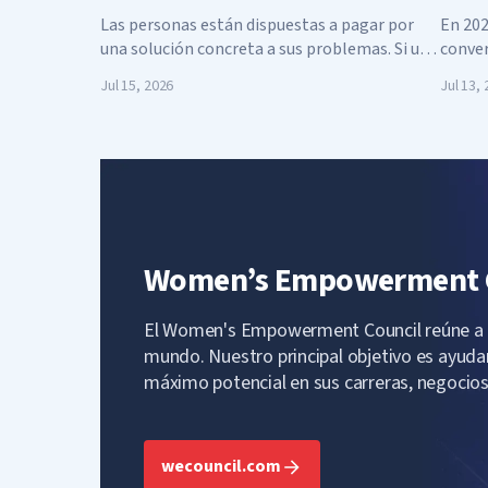
Las personas están dispuestas a pagar por
En 202
una solución concreta a sus problemas. Si un
conver
producto, por muy calidad que tenga, no
“Lanza
Jul 15, 2026
Jul 13,
satisface la verdadera necesidad de los
“Deja 
clientes, entonces ese producto no tendrá
lemas 
demanda, sin importar el envoltorio tan
trans
bonito en el que se presente.
etapa 
Women’s Empowerment 
El Women's Empowerment Council reúne a m
mundo. Nuestro principal objetivo es ayudar
máximo potencial en sus carreras, negocios
wecouncil.com