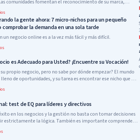
 Las comunidades fomentan el reconocimiento de su marca,
ntación al cliente del servicio y convierten a compradores
ios
sores o incluso embajadores de las marcas.
ando la gente ahora: 7 micro-nichos para un pequeño
 comprobar la demanda en una sola tarde
 un negocio online es a la vez más fácil y más difícil.
ios
ocio es Adecuado para Usted? ¡Encuentre su Vocación!
 su propio negocio, pero no sabe por dónde empezar? El mundo
 lleno de oportunidades, y su tarea es encontrar ese nicho que no
sos, sino que también le brinde verdadera satisfacción.
ios
al: test de EQ para líderes y directivos
éxito en los negocios y la gestión no basta con tomar decisiones
uir estrictamente la lógica. También es importante comprender
s motivos y los deseos de otras personas, ya sean sus clientes,
os
os.