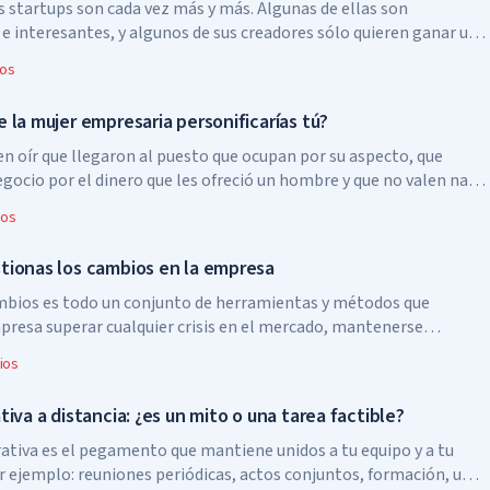
 startups son cada vez más y más. Algunas de ellas son
 e interesantes, y algunos de sus creadores sólo quieren ganar un
ios
 la mujer empresaria personificarías tú?
en oír que llegaron al puesto que ocupan por su aspecto, que
ocio por el dinero que les ofreció un hombre y que no valen nada
s esto cierto? No. ¿Se pueden interpretar bien estos mitos? Sí.
ios
tionas los cambios en la empresa
mbios es todo un conjunto de herramientas y métodos que
presa superar cualquier crisis en el mercado, mantenerse
r supuesto, seguir siendo atractiva para los inversores, socios y
ios
tiva a distancia: ¿es un mito o una tarea factible?
rativa es el pegamento que mantiene unidos a tu equipo y a tu
r ejemplo: reuniones periódicas, actos conjuntos, formación, una