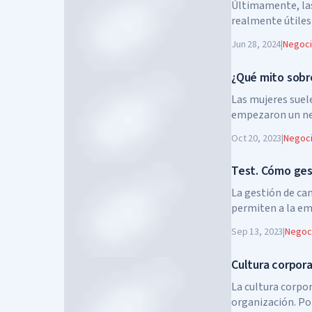
Últimamente, las
realmente útiles
poco de dinero.
Jun 28, 2024
|
Negoc
¿Qué mito sobre
Las mujeres suel
empezaron un neg
por sí mismas. ¿E
Oct 20, 2023
|
Negoc
Test. Cómo ges
La gestión de ca
permiten a la em
competitiva y, po
Sep 13, 2023
|
Negoc
clientes.
Cultura corpora
La cultura corpo
organización. Po