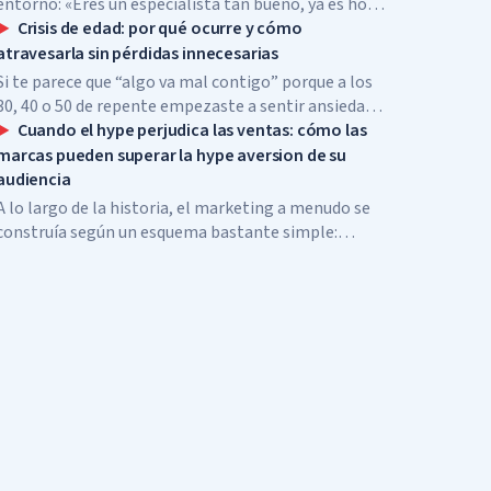
entorno: «Eres un especialista tan bueno, ya es hora
de que crezcas, cuando te conviertas en jefe, tu
Crisis de edad: por qué ocurre y cómo
carrera despegará».
atravesarla sin pérdidas innecesarias
Si te parece que “algo va mal contigo” porque a los
30, 40 o 50 de repente empezaste a sentir ansiedad,
incomodidad y una irritación excesiva dentro de tu
Cuando el hype perjudica las ventas: cómo las
propia piel y tu propia vida, entonces no estás solo y
marcas pueden superar la hype aversion de su
no estás roto.
audiencia
A lo largo de la historia, el marketing a menudo se
construía según un esquema bastante simple:
cuanto más ruidoso era el lanzamiento, cuanto más
revuelo había alrededor de la marca y cuanto más
visible era la expectación, mayor era la probabilidad
de que el producto “explotara” y se convirtiera en
bestseller.