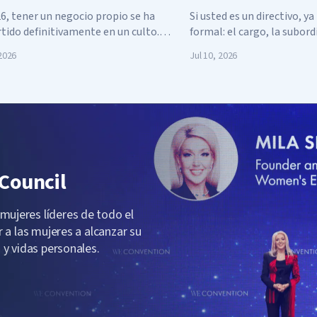
karaoke de siempre: c
6, tener un negocio propio se ha
Si usted es un directivo, y
las fiestas corporativas
tido definitivamente en un culto.
formal: el cargo, la subord
ahora a sus empleados
 tu startup”, “Monetiza lo que amas”,
a firmar. Pero eso no es suf
 2026
Jul 10, 2026
de trabajar para otros”: todos esos
de banners llamativos ya se han
formado en meme y en una especie de
obligatoria de la vida adulta.
Council
ujeres líderes de todo el
 a las mujeres a alcanzar su
 y vidas personales.