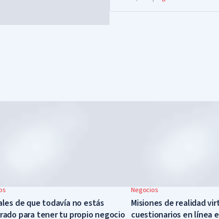
empleados
os
Negocios
ales de que todavía no estás
Misiones de realidad vir
rado para tener tu propio negocio
cuestionarios en línea 