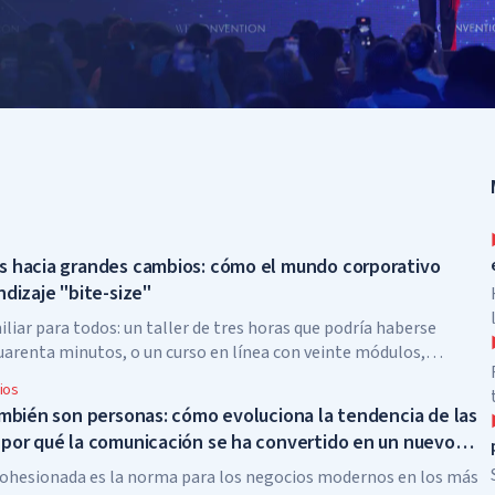
 hacia grandes cambios: cómo el mundo corporativo
dizaje "bite-size"
liar para todos: un taller de tres horas que podría haberse
arenta minutos, o un curso en línea con veinte módulos,
el segundo. Vivimos en una era de pensamiento fragmentado y
ios
e tiempo, donde el desarrollo personal y el aprendizaje de cosas
ambién son personas: cómo evoluciona la tendencia de las
 quedan relegados a un segundo plano debido a asuntos más
por qué la comunicación se ha convertido en un nuevo
ohesionada es la norma para los negocios modernos en los más