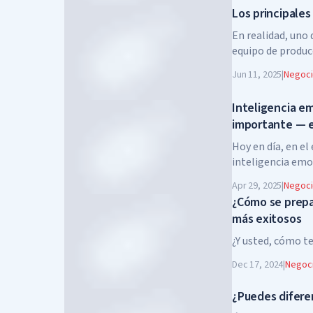
Los principales
En realidad, uno 
equipo de producc
Jun 11, 2025
|
Negoc
Inteligencia em
importante — el
Hoy en día, en e
inteligencia emo
profesionales.
Apr 29, 2025
|
Negoc
¿Cómo se prepa
más exitosos
¿Y usted, cómo t
Dec 17, 2024
|
Negoc
¿Puedes difere