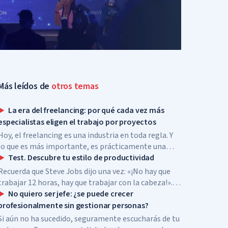
Más leídos de
otros temas
La era del freelancing: por qué cada vez más
especialistas eligen el trabajo por proyectos
Hoy, el freelancing es una industria en toda regla. Y
lo que es más importante, es prácticamente una
nueva forma de emprendimiento, pero sin
Test. Descubre tu estilo de productividad
préstamos bancarios, alquiler de oficinas ni
Recuerda que Steve Jobs dijo una vez: «¡No hay que
contratación de empleados.
trabajar 12 horas, hay que trabajar con la cabeza!».
Esta frase describe perfectamente el concepto de
No quiero ser jefe: ¿se puede crecer
productividad.
profesionalmente sin gestionar personas?
Si aún no ha sucedido, seguramente escucharás de tu